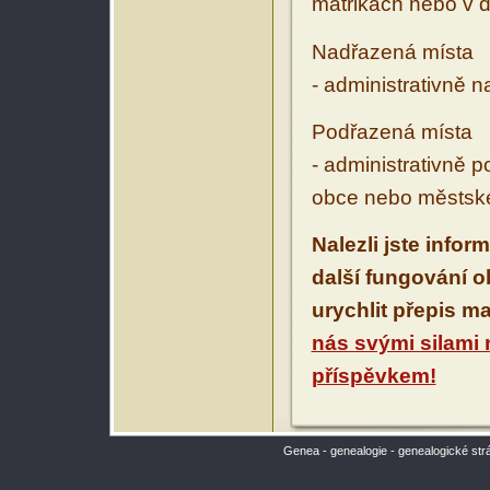
matrikách nebo v d
Nadřazená místa
- administrativně 
Podřazená místa
- administrativně 
obce nebo městské
Nalezli jste infor
další fungování 
urychlit přepis m
nás svými silami
příspěvkem!
Genea - genealogie - genealogické str