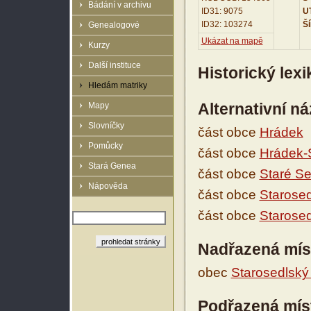
Bádání v archivu
ID31: 9075
UT
ID32: 103274
Ší
Genealogové
Ukázat na mapě
Kurzy
Další instituce
Historický lex
Hledám matriky
Alternativní n
Mapy
Slovníčky
část obce
Hrádek
Pomůcky
část obce
Hrádek-S
Stará Genea
část obce
Staré Se
Nápověda
část obce
Starose
část obce
Starose
Nadřazená mís
obec
Starosedlský
Podřazená mís