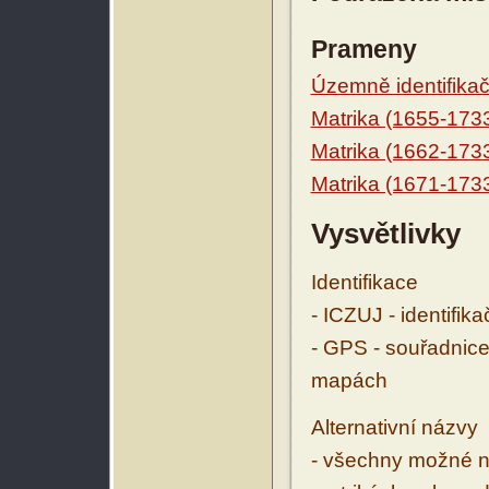
Prameny
Územně identifikačn
Matrika (1655-173
Matrika (1662-173
Matrika (1671-173
Vysvětlivky
Identifikace
- ICZUJ - identifik
- GPS - souřadnice
mapách
Alternativní názvy
- všechny možné ná