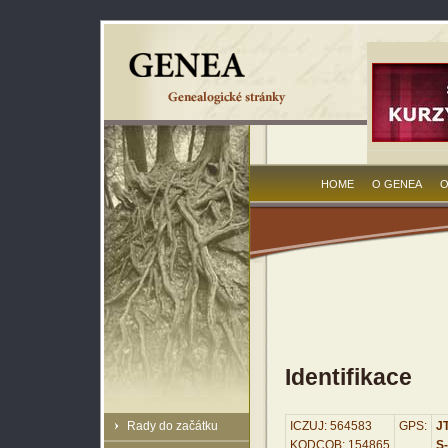
HOME
O GENEA
O
Identifikace
Rady do začátku
ICZUJ: 564583
GPS:
JT
KODCOB: 154865
S-