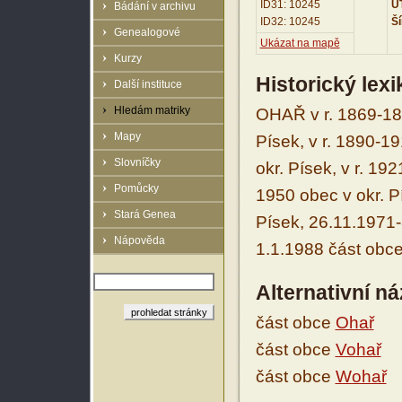
ID31: 10245
UT
Bádání v archivu
ID32: 10245
Ší
Genealogové
Ukázat na mapě
Kurzy
Historický lex
Další instituce
Hledám matriky
OHAŘ v r. 1869-18
Mapy
Písek, v r. 1890-
Slovníčky
okr. Písek, v r. 19
Pomůcky
1950 obec v okr. Pí
Stará Genea
Písek, 26.11.1971-
Nápověda
1.1.1988 část obce
Alternativní n
část obce
Ohař
část obce
Vohař
část obce
Wohař