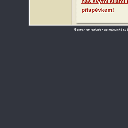
nás svými silami
příspěvkem!
Genea - genealogie - genealogické str