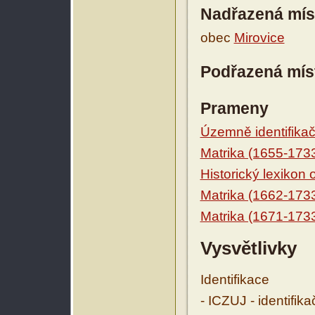
Nadřazená mís
obec
Mirovice
Podřazená mís
Prameny
Územně identifikačn
Matrika (1655-173
Historický lexikon
Matrika (1662-173
Matrika (1671-173
Vysvětlivky
Identifikace
- ICZUJ - identifik