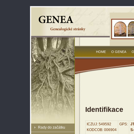
HOME
O GENEA
O
Identifikace
ICZUJ: 549592
GPS:
JT
Rady do začátku
KODCOB: 006904
S-