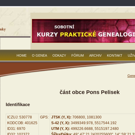
HOME
O GENEA
ODKAZY
FÓRUM
ARCHIV
KONTAKT
UŽI
Gene
část obce Pons Pelisek
Identifikace
ICZUJ: 530778
GPS:
JTSK (Y, X):
706800, 1081300
KODCOB: 401625
S-42 (Y, X):
3499349.978, 5517544.192
ID31: 6970
UTM (Y, X):
499226.6688, 5515197.2480
ID32: 102372
Šířka/Délka:
49° 47' 21.2420255600", 14° 59' 21.