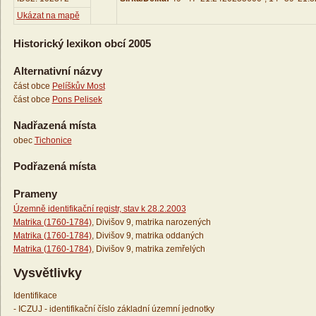
Ukázat na mapě
Historický lexikon obcí 2005
Alternativní názvy
část obce
Pelíškův Most
část obce
Pons Pelisek
Nadřazená místa
obec
Tichonice
Podřazená místa
Prameny
Územně identifikační registr, stav k 28.2.2003
Matrika (1760-1784)
, Divišov 9, matrika narozených
Matrika (1760-1784)
, Divišov 9, matrika oddaných
Matrika (1760-1784)
, Divišov 9, matrika zemřelých
Vysvětlivky
Identifikace
- ICZUJ - identifikační číslo základní územní jednotky