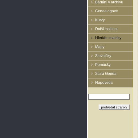
Bádání v archivu
Genealogové
Kurzy
Další instituce
Hledám matriky
Mapy
Slovníčky
Pomůcky
Stará Genea
Nápověda