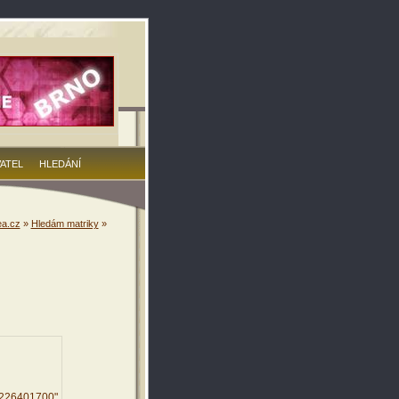
VATEL
HLEDÁNÍ
a.cz
»
Hledám matriky
»
3226401700"