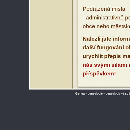
Podřazená místa
- administrativně 
obce nebo městské
Nalezli jste infor
další fungování 
urychlit přepis m
nás svými silami
příspěvkem!
Genea - genealogie - genealogické str