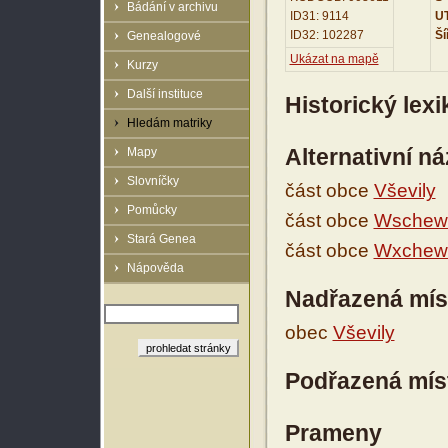
Bádání v archivu
ID31: 9114
UT
ID32: 102287
Ší
Genealogové
Ukázat na mapě
Kurzy
Další instituce
Historický lex
Hledám matriky
Alternativní n
Mapy
Slovníčky
část obce
Vševily
Pomůcky
část obce
Wschewi
Stará Genea
část obce
Wxchewi
Nápověda
Nadřazená mís
obec
Vševily
Podřazená mís
Prameny