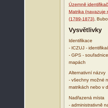
Územně identifikačn
Matrika (navazuje n
(1789-1873)
, Bubo
Vysvětlivky
Identifikace
- ICZUJ - identifik
- GPS - souřadnice
mapách
Alternativní názvy
- všechny možné ná
matrikách nebo v d
Nadřazená místa
- administrativně 