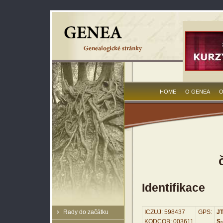
HOME
O GENEA
O
Identifikace
Rady do začátku
ICZUJ: 598437
GPS:
JT
KODCOB: 003611
S-