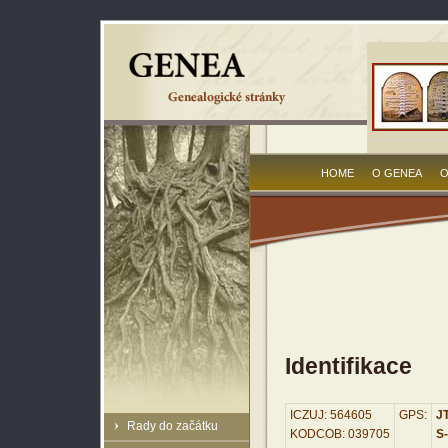
HOME
O GENEA
O
Identifikace
ICZUJ: 564605
GPS:
JT
Rady do začátku
KODCOB: 039705
S-