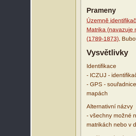
Prameny
Územně identifikačn
Matrika (navazuje n
(1789-1873)
, Bubo
Vysvětlivky
Identifikace
- ICZUJ - identifik
- GPS - souřadnice
mapách
Alternativní názvy
- všechny možné ná
matrikách nebo v d