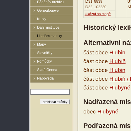
ID31: 8839
UT
Bádání v archivu
ID32: 102230
Ší
Genealogové
Ukázat na mapě
Kurzy
Historický lex
Další instituce
Hledám matriky
Alternativní n
Mapy
část obce
Hlubin
Slovníčky
část obce
Hlubíň
Pomůcky
část obce
Hlubin
Stará Genea
část obce
Hlubiň /
Nápověda
část obce
Hlubyně
Nadřazená mís
obec
Hlubyně
Podřazená mís