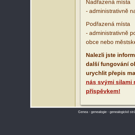
Nadřazená místa
- administrativně 
Podřazená místa
- administrativně 
obce nebo městské
Nalezli jste infor
další fungování 
urychlit přepis m
nás svými silami
příspěvkem!
Genea - genealogie - genealogické str