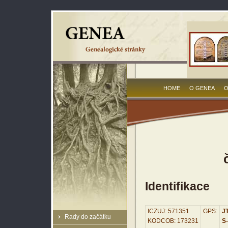
HOME
O GENEA
O
Identifikace
ICZUJ: 571351
GPS:
JT
Rady do začátku
KODCOB: 173231
S-