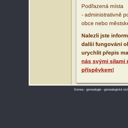
Podřazená místa
- administrativně 
obce nebo městské
Nalezli jste infor
další fungování 
urychlit přepis m
nás svými silami
příspěvkem!
Genea - genealogie - genealogické str