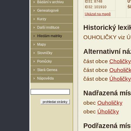
ID31: 8748
UT
Bádání v archivu
ID32: 101910
Ší
Genealogové
Ukázat na mapě
Kurzy
Historický lex
Další instituce
Hledám matriky
OUHOLIČKY viz Úh
Mapy
Alternativní n
Slovníčky
část obce
Choličky
Pomůcky
část obce
Ouholič
Stará Genea
část obce
Úholičky
Nápověda
Nadřazená mís
obec
Ouholičky
obec
Úholičky
Podřazená mís