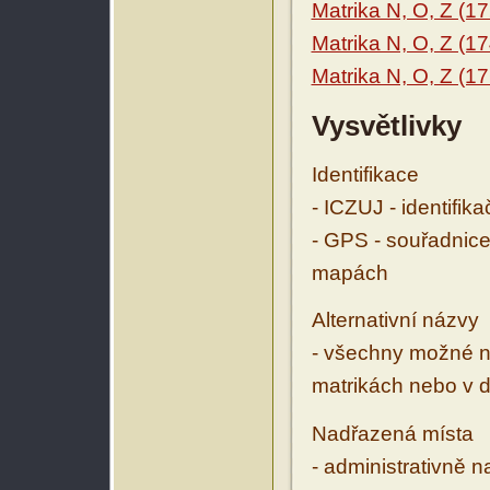
Matrika N, O, Z (1
Matrika N, O, Z (1
Matrika N, O, Z (1
Vysvětlivky
Identifikace
- ICZUJ - identifik
- GPS - souřadnice
mapách
Alternativní názvy
- všechny možné ná
matrikách nebo v d
Nadřazená místa
- administrativně 