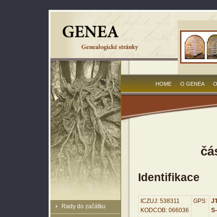
HOME
O GENEA
O
čá
Identifikace
ICZUJ: 538311
GPS:
JT
Rady do začátku
KODCOB: 066036
S-