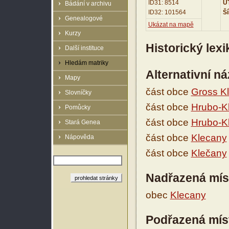
ID31: 8514
UT
Bádání v archivu
ID32: 101564
Ší
Genealogové
Ukázat na mapě
Kurzy
Historický lex
Další instituce
Hledám matriky
Alternativní n
Mapy
část obce
Gross K
Slovníčky
část obce
Hrubo-K
Pomůcky
část obce
Hrubo-K
Stará Genea
část obce
Klecany
Nápověda
část obce
Klečany
Nadřazená mís
obec
Klecany
Podřazená mís