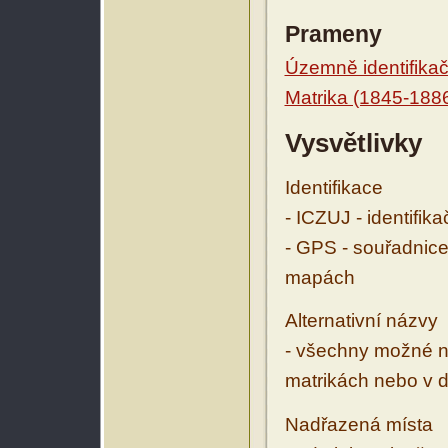
Prameny
Územně identifikačn
Matrika (1845-188
Vysvětlivky
Identifikace
- ICZUJ - identifik
- GPS - souřadnice
mapách
Alternativní názvy
- všechny možné ná
matrikách nebo v d
Nadřazená místa