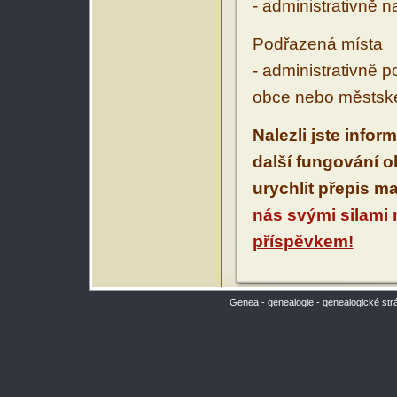
- administrativně 
Podřazená místa
- administrativně 
obce nebo městské
Nalezli jste infor
další fungování 
urychlit přepis m
nás svými silami
příspěvkem!
Genea - genealogie - genealogické str