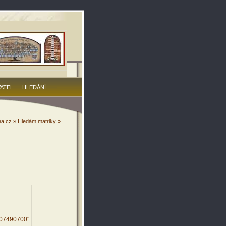
VATEL
HLEDÁNÍ
a.cz
»
Hledám matriky
»
307490700"