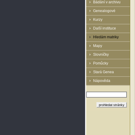
Bádání v archivu
Genealogové
Kurzy
Další instituce
Hledám matriky
Mapy
Slovníčky
Pomůcky
Stará Genea
Nápověda