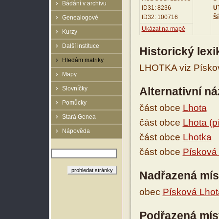
Bádání v archivu
ID31: 8236
UT
ID32: 100716
Ší
Genealogové
Ukázat na mapě
Kurzy
Další instituce
Historický lex
Hledám matriky
LHOTKA viz Pískov
Mapy
Slovníčky
Alternativní n
Pomůcky
část obce
Lhota
Stará Genea
část obce
Lhota (p
Nápověda
část obce
Lhotka
část obce
Písková
Nadřazená mís
obec
Písková Lhot
Podřazená mís