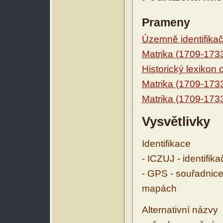
Prameny
Územně identifikačn
Matrika (1709-173
Historický lexikon
Matrika (1709-173
Matrika (1709-173
Vysvětlivky
Identifikace
- ICZUJ - identifik
- GPS - souřadnice
mapách
Alternativní názvy