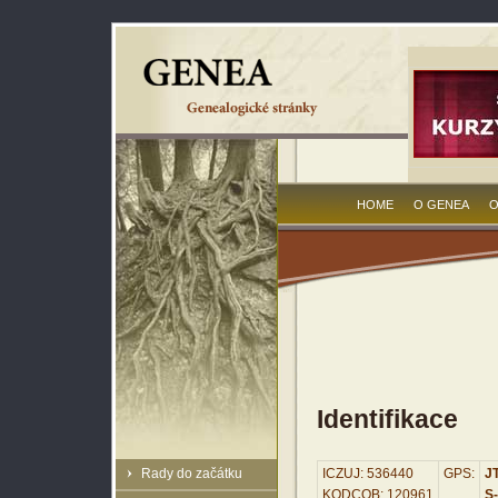
HOME
O GENEA
O
Identifikace
Rady do začátku
ICZUJ: 536440
GPS:
JT
KODCOB: 120961
S-