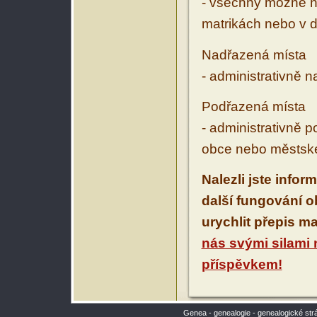
- všechny možné ná
matrikách nebo v d
Nadřazená místa
- administrativně 
Podřazená místa
- administrativně 
obce nebo městské
Nalezli jste infor
další fungování 
urychlit přepis m
nás svými silami
příspěvkem!
Genea - genealogie - genealogické str