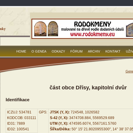
HOME
O GENEA
ODKAZY
FÓRUM
ARCHIV
KONTAKT
UŽI
Gene
část obce Dřísy, kapitolní dvůr
Identifikace
ICZUJ: 534781
GPS:
JTSK (Y, X):
724548, 1026582
KODCOB: 033111
S-42 (Y, X):
3474708.884, 5569529.689
ID31: 7889
UTM (Y, X):
474595.6074, 5567161.5760
ID32: 100541
Šířka/Délka:
50° 15' 21.8020955300", 14° 38' 37.