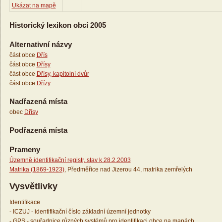
Ukázat na mapě
Historický lexikon obcí 2005
Alternativní názvy
část obce
Dřís
část obce
Dřísy
část obce
Dřísy, kapitolní dvůr
část obce
Dřízy
Nadřazená místa
obec
Dřísy
Podřazená místa
Prameny
Územně identifikační registr, stav k 28.2.2003
Matrika (1869-1923)
, Předměřice nad Jizerou 44, matrika zemřelých
Vysvětlivky
Identifikace
- ICZUJ - identifikační číslo základní územní jednotky
- GPS - souřadnice různých systémů pro identifikaci obce na mapách