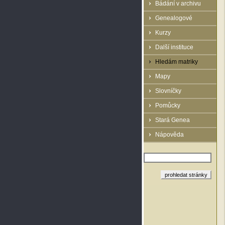
Bádání v archivu
Genealogové
Kurzy
Další instituce
Hledám matriky
Mapy
Slovníčky
Pomůcky
Stará Genea
Nápověda