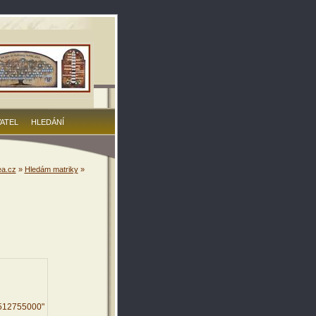
VATEL
HLEDÁNÍ
a.cz
»
Hledám matriky
»
0512755000"