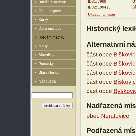
ID31: 7969
UT
Bádání v archivu
ID32: 100413
Ší
Genealogové
Ukázat na mapě
Kurzy
Historický lex
Další instituce
Hledám matriky
Alternativní n
Mapy
část obce
Biškovic
Slovníčky
část obce
Biškovic
Pomůcky
část obce
Biškovic
Stará Genea
část obce
Bíškovi
Nápověda
část obce
Byškovi
Nadřazená mís
obec
Neratovice
Podřazená mís