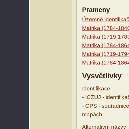
Prameny
Územně identifikačn
Matrika (1784-184
Matrika (1719-178
Matrika (1784-186
Matrika (1719-179
Matrika (1784-186
Vysvětlivky
Identifikace
- ICZUJ - identifik
- GPS - souřadnice
mapách
Alternativní názvy