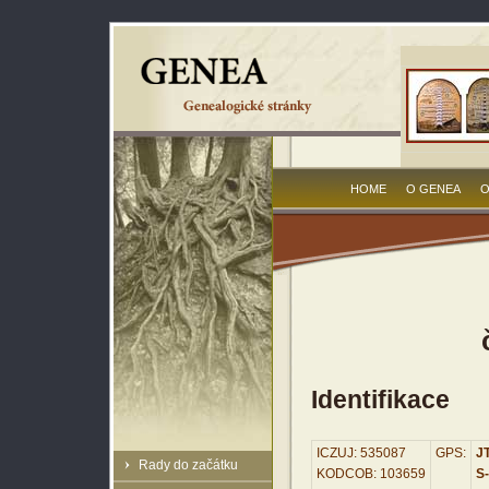
HOME
O GENEA
O
Identifikace
ICZUJ: 535087
GPS:
JT
Rady do začátku
KODCOB: 103659
S-