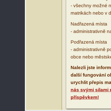
- všechny možné ná
matrikách nebo v d
Nadřazená místa
- administrativně 
Podřazená místa
- administrativně 
obce nebo městské
Nalezli jste infor
další fungování 
urychlit přepis m
nás svými silami
příspěvkem!